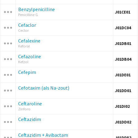
Benzylpenicilline
J01CE01
Penicilline G
Cefaclor
J01DC04
Ceclor
Cefalexine
J01DB01
Keforal
Cefazoline
J01DB04
Kefzol
Cefepim
J01DE01
Cefotaxim (als Na-zout)
J01DD01
Ceftaroline
J01DI02
Zinforo
Ceftazidim
J01DD02
Ceftazidim + Avibactam
J01DD52