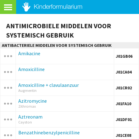
ANTIMICROBIELE MIDDELEN VOOR
SYSTEMISCH GEBRUIK
ANTIBACTERIELE MIDDELEN VOOR SYSTEMISCH GEBRUIK
Amikacine
J01GB06
Amoxicilline
J01CA04
Amoxicilline + clavulaanzuur
J01CR02
Augmentin
Azitromycine
J01FA10
Zithromax
Aztreonam
J01DF01
Cayston
Benzathinebenzylpenicilline
J01CE08