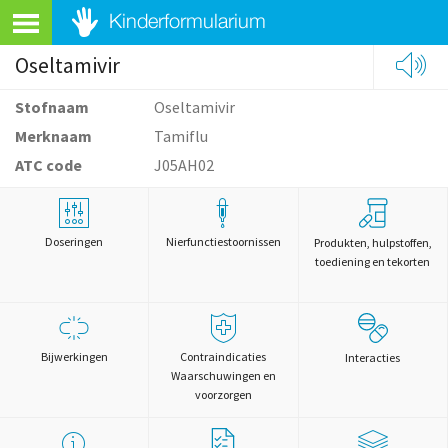
Oseltamivir
Stofnaam
Oseltamivir
Merknaam
Tamiflu
ATC code
J05AH02
Doseringen
Nierfunctiestoornissen
Produkten, hulpstoffen,
toediening en tekorten
Bijwerkingen
Contraindicaties
Interacties
Waarschuwingen en
voorzorgen