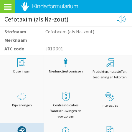
Cefotaxim (als Na-zout)
Stofnaam
Cefotaxim (als Na-zout)
Merknaam
ATC code
J01DD01
Doseringen
Nierfunctiestoornissen
Produkten, hulpstoffen,
toediening en tekorten
Bijwerkingen
Contraindicaties
Interacties
Waarschuwingen en
voorzorgen