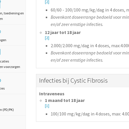
[2]
60/60 - 100/100 mg/kg/dag in 4 doses, 
en, toediening en
Bovenkant doseerrange bedoeld voor min
en
en/of zeer ernstige infecties.
12 jaar tot 18 jaar
[2]
ngen
2.000/2.000 mg/dag in 4 doses, max:4.0
Bovenkant doseerrange bedoeld voor min
en/of zeer ernstige infecties.
caties
en voorzorgen
Infecties bij Cystic Fibrosis
ties
Intraveneus
1 maand tot 18 jaar
[1]
n (PD/PK)
100/100 mg/kg/dag in 4 doses, max: 4.