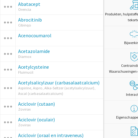
Abatacept
Orencia
Produkten, hulpstoff
Abrocitinib
tekort
Cibinqo
Acenocoumarol
Bijwerki
Acetazolamide
Diamox
Contraindi
Acetylcysteine
Waarschuwingen 
Fluimucil
Acetylsalicylzuur (carbasalaatcalcium)
Aspirine, Aspro, Alka-Seltzer (acetylsalicylzuur),
Ascal (carbasalaatcalcium)
Interac
Aciclovir (cutaan)
Zovirax
Eigenschappe
Aciclovir (oculair)
Zovirax
Aciclovir (oraal en intraveneus)