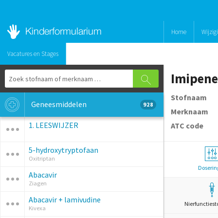
Home
Wijzig
Vacatures en Stages
Imipene
Stofnaam
Geneesmiddelen
928
Merknaam
1. LEESWIJZER
ATC code
5-hydroxytryptofaan
Oxitriptan
Doserin
Abacavir
Ziagen
Abacavir + lamivudine
Nierfunctiest
Kivexa