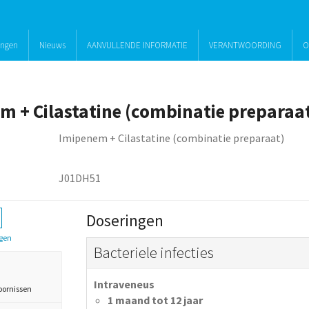
ingen
Nieuws
AANVULLENDE INFORMATIE
VERANTWOORDING
O
m + Cilastatine (combinatie preparaa
Imipenem + Cilastatine (combinatie preparaat)
J01DH51
Doseringen
gen
Bacteriele infecties
Intraveneus
oornissen
1 maand tot 12 jaar