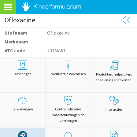
Ofloxacine
Stofnaam
Ofloxacine
Merknaam
ATC code
J01MA01
Doseringen
Nierfunctiestoornissen
Produkten, hulpstoffen,
toediening en tekorten
Bijwerkingen
Contraindicaties
Interacties
Waarschuwingen en
voorzorgen