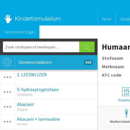
Home
Wijzig
Vacatures en Stages
Stofnaam
Geneesmiddelen
928
Merknaam
1. LEESWIJZER
ATC code
5-hydroxytryptofaan
Oxitriptan
Doserin
Abacavir
Ziagen
Abacavir + lamivudine
Nierfunctiest
Kivexa