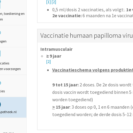
[1]
[2]
0,5
ml/dosis
2 vaccinaties, als volgt:.
1e 
en, toediening en
2e vaccinatie:
6 maanden na 1e vaccinat
en
Vaccinatie humaan papilloma virus
ngen
Intramusculair
≥ 9 jaar
[2]
caties
en voorzorgen
Vaccinatieschema volgens produktinf
9 tot 15 jaar:
2 doses. De 2e dosis wordt
ties
dosis vaccin wordt toegediend binnen 5 
worden toegediend)
>
15 jaar
: 3 doses op 0, 1 en 6 maanden 
Apotheek.nl
toegediend worden; de derde dosis 5-12