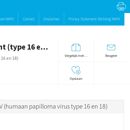
ver NKFK
Contact
Disclaimer
Privacy Statement Stichting NKFK
Humaan Papilloma Virus (HPV) vaccin - 2 valent (type 16 en 18)
Vergelijk met …
Reageer
 16 en 18)
Opslaan
(humaan papilloma virus type 16 en 18)