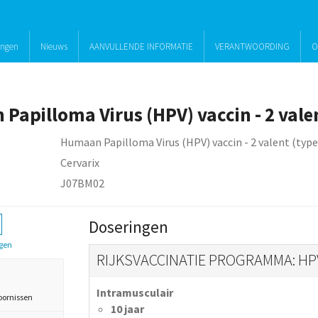
ingen
Nieuws
AANVULLENDE INFORMATIE
VERANTWOORDING
O
Humaan Papilloma Virus (HPV) vaccin - 2 valent (type
Cervarix
J07BM02
Doseringen
gen
RIJKSVACCINATIE PROGRAMMA: HPV 
Intramusculair
oornissen
10 jaar