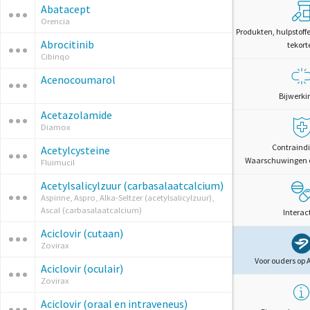
Abatacept
Orencia
Produkten, hulpstoff
Abrocitinib
tekort
Cibinqo
Acenocoumarol
Bijwerki
Acetazolamide
Diamox
Contraindi
Acetylcysteine
Waarschuwingen 
Fluimucil
Acetylsalicylzuur (carbasalaatcalcium)
Aspirine, Aspro, Alka-Seltzer (acetylsalicylzuur),
Ascal (carbasalaatcalcium)
Interac
Aciclovir (cutaan)
Zovirax
Voor ouders op 
Aciclovir (oculair)
Zovirax
Aciclovir (oraal en intraveneus)