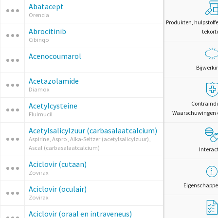
Abatacept
Orencia
Produkten, hulpstoff
Abrocitinib
tekort
Cibinqo
Acenocoumarol
Bijwerki
Acetazolamide
Diamox
Contraindi
Acetylcysteine
Waarschuwingen 
Fluimucil
Acetylsalicylzuur (carbasalaatcalcium)
Aspirine, Aspro, Alka-Seltzer (acetylsalicylzuur),
Ascal (carbasalaatcalcium)
Interac
Aciclovir (cutaan)
Zovirax
Eigenschappe
Aciclovir (oculair)
Zovirax
Aciclovir (oraal en intraveneus)