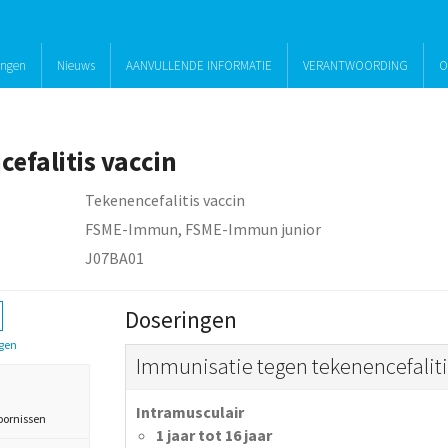
ingen
Nieuws
AANVULLENDE INFORMATIE
VERANTWOORDING
O
efalitis vaccin
Tekenencefalitis vaccin
FSME-Immun, FSME-Immun junior
J07BA01
Doseringen
gen
Immunisatie tegen tekenencefaliti
Intramusculair
oornissen
1 jaar tot 16 jaar