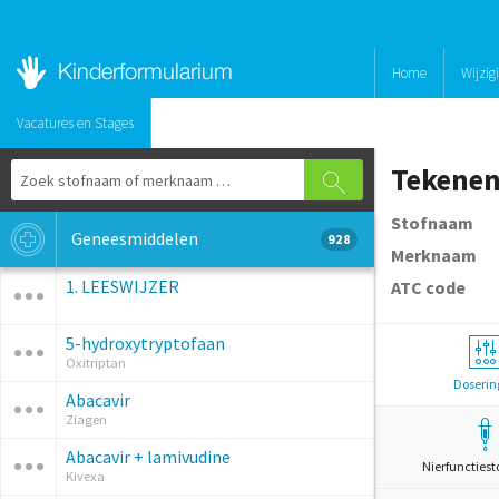
Home
Wijzig
Vacatures en Stages
Tekenenc
Stofnaam
Geneesmiddelen
928
Merknaam
1. LEESWIJZER
ATC code
5-hydroxytryptofaan
Oxitriptan
Doserin
Abacavir
Ziagen
Abacavir + lamivudine
Nierfunctiest
Kivexa