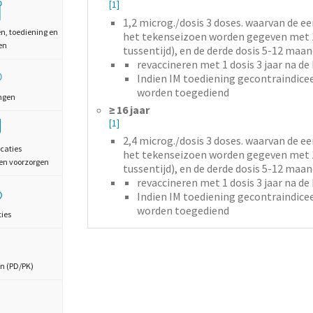
[1]
1,2
microg./dosis
3 doses.
waarvan de eer
en, toediening en
het tekenseizoen worden gegeven met 1
en
tussentijd), en de derde dosis 5-12 maan
revaccineren met 1 dosis 3 jaar na de
Indien IM toediening gecontraindicee
worden toegediend
ngen
≥ 16 jaar
[1]
2,4
microg./dosis
3 doses.
waarvan de eer
caties
het tekenseizoen worden gegeven met 1
en voorzorgen
tussentijd), en de derde dosis 5-12 maan
revaccineren met 1 dosis 3 jaar na de
Indien IM toediening gecontraindicee
worden toegediend
ties
n (PD/PK)