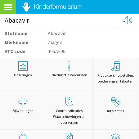
Abacavir
Stofnaam
Abacavir
Merknaam
Ziagen
ATC code
J05AF06
Doseringen
Nierfunctiestoornissen
Produkten, hulpstoffen,
toediening en tekorten
Bijwerkingen
Contraindicaties
Interacties
Waarschuwingen en
voorzorgen