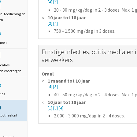
[4]
[5]
20 - 30
mg/kg/dag
in 2 - 3 doses
. Max: 1 
en, toediening en
10 jaar tot 18 jaar
en
[2]
[4]
750 - 1.500
mg/dag
in 3 doses.
ngen
Ernstige infecties, otitis media en
verwekkers
caties
en voorzorgen
Oraal
1 maand tot 10 jaar
[4]
[5]
40 - 50
mg/kg/dag
in 2 - 4 doses
. Max: 1 
ties
10 jaar tot 18 jaar
[1]
[3]
[4]
2.000 - 3.000
mg/dag
in 2 - 4 doses.
Apotheek.nl