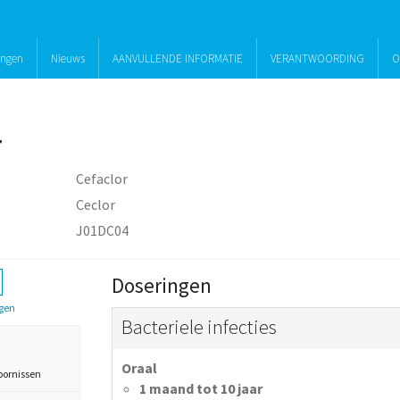
ingen
Nieuws
AANVULLENDE INFORMATIE
VERANTWOORDING
O
r
Cefaclor
Ceclor
J01DC04
Doseringen
gen
Bacteriele infecties
Oraal
oornissen
1 maand tot 10 jaar