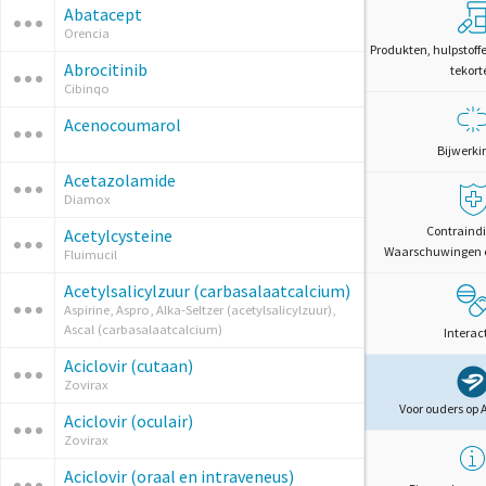
Abatacept
Orencia
Produkten, hulpstoff
Abrocitinib
tekort
Cibinqo
Acenocoumarol
Bijwerki
Acetazolamide
Diamox
Contraindi
Acetylcysteine
Waarschuwingen 
Fluimucil
Acetylsalicylzuur (carbasalaatcalcium)
Aspirine, Aspro, Alka-Seltzer (acetylsalicylzuur),
Ascal (carbasalaatcalcium)
Interac
Aciclovir (cutaan)
Zovirax
Voor ouders op 
Aciclovir (oculair)
Zovirax
Aciclovir (oraal en intraveneus)