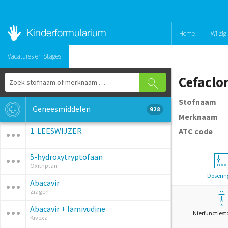
Home
Wijzig
Vacatures en Stages
Cefaclo
Stofnaam
Geneesmiddelen
928
Merknaam
1. LEESWIJZER
ATC code
5-hydroxytryptofaan
Oxitriptan
Doserin
Abacavir
Ziagen
Abacavir + lamivudine
Nierfunctiest
Kivexa