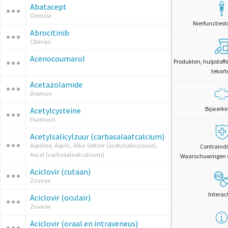
Abatacept
Orencia
Nierfunctiest
Abrocitinib
Cibinqo
Acenocoumarol
Produkten, hulpstoff
tekort
Acetazolamide
Diamox
Bijwerki
Acetylcysteine
Fluimucil
Acetylsalicylzuur (carbasalaatcalcium)
Aspirine, Aspro, Alka-Seltzer (acetylsalicylzuur),
Contraindi
Ascal (carbasalaatcalcium)
Waarschuwingen 
Aciclovir (cutaan)
Zovirax
Interac
Aciclovir (oculair)
Zovirax
Aciclovir (oraal en intraveneus)