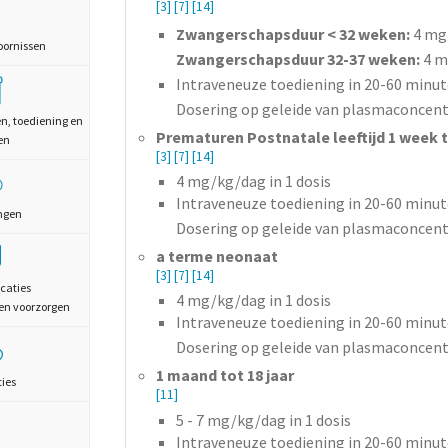
[3]
[7]
[14]
Zwangerschapsduur < 32 weken:
4 mg/
oornissen
Zwangerschapsduur 32-37 weken:
4 mg
Intraveneuze toediening in 20-60 minut
Dosering op geleide van plasmaconcentr
en, toediening en
Prematuren Postnatale leeftijd 1 week 
en
[3]
[7]
[14]
4
mg/kg/dag
in 1 dosis
Intraveneuze toediening in 20-60 minut
ngen
Dosering op geleide van plasmaconcentr
a terme neonaat
[3]
[7]
[14]
caties
4
mg/kg/dag
in 1 dosis
en voorzorgen
Intraveneuze toediening in 20-60 minut
Dosering op geleide van plasmaconcentr
1 maand tot 18 jaar
ties
[11]
5 - 7
mg/kg/dag
in 1 dosis
Intraveneuze toediening in 20-60 minut