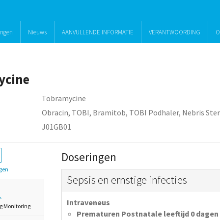
ingen
Nieuws
AANVULLENDE INFORMATIE
VERANTWOORDING
O
ycine
Tobramycine
Obracin, TOBI, Bramitob, TOBI Podhaler, Nebris Ste
J01GB01
Doseringen
gen
Sepsis en ernstige infecties
Intraveneus
g Monitoring
Prematuren Postnatale leeftijd 0 dagen