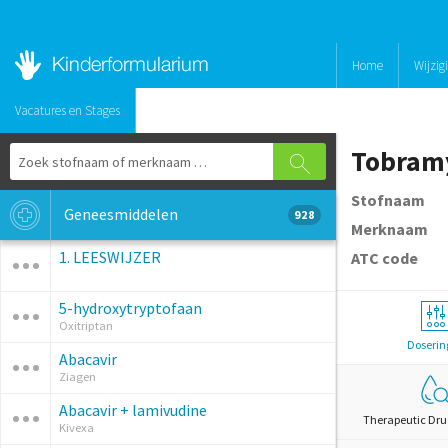
Home
Wijzig
Vacatures en Stages
Tobram
Stofnaam
Geneesmiddelen
928
Merknaam
1. LEESWIJZER
ATC code
5-hydroxytryptofaan
Oxitriptan
Doserin
Abacavir
Ziagen
Abacavir + lamivudine
Therapeutic Dru
Kivexa