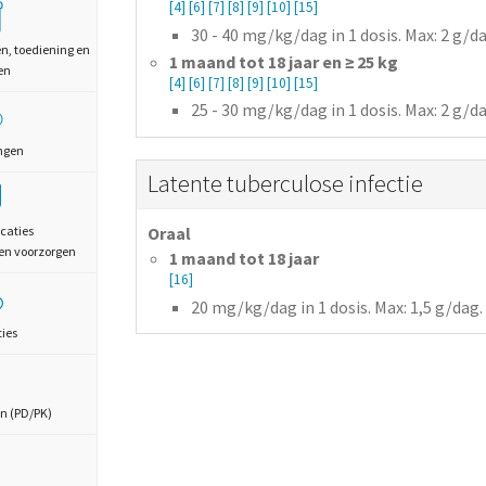
[4]
[6]
[7]
[8]
[9]
[10]
[15]
30 - 40
mg/kg/dag
in 1 dosis
. Max: 2 g/d
en, toediening en
1 maand tot 18 jaar en ≥ 25 kg
en
[4]
[6]
[7]
[8]
[9]
[10]
[15]
25 - 30
mg/kg/dag
in 1 dosis
. Max: 2 g/d
ngen
Latente tuberculose infectie
caties
Oraal
en voorzorgen
1 maand tot 18 jaar
[16]
20
mg/kg/dag
in 1 dosis
. Max: 1,5 g/dag
ties
n (PD/PK)