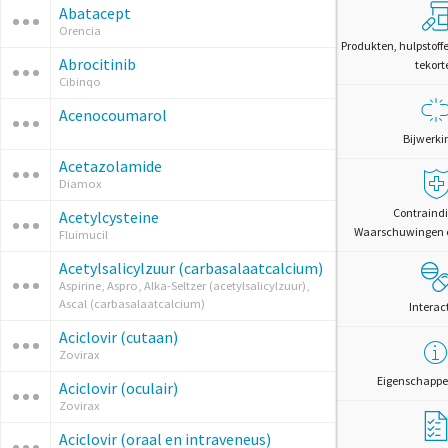
Abatacept
Orencia
Produkten, hulpstoff
Abrocitinib
tekort
Cibinqo
Acenocoumarol
Bijwerki
Acetazolamide
Diamox
Contraindi
Acetylcysteine
Waarschuwingen 
Fluimucil
Acetylsalicylzuur (carbasalaatcalcium)
Aspirine, Aspro, Alka-Seltzer (acetylsalicylzuur),
Ascal (carbasalaatcalcium)
Interac
Aciclovir (cutaan)
Zovirax
Eigenschappe
Aciclovir (oculair)
Zovirax
Aciclovir (oraal en intraveneus)