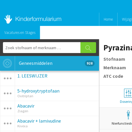
Home
Wijzig
Vacatures en Stages
Pyrazin
Stofnaam
Geneesmiddelen
928
Merknaam
1. LEESWIJZER
ATC code
5-hydroxytryptofaan
Oxitriptan
Doserin
Abacavir
Ziagen
Abacavir + lamivudine
Nierfunctiest
Kivexa