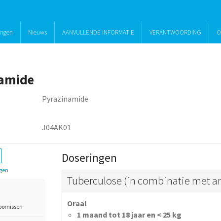
ingen
Nieuws
AANVULLENDE INFORMATIE
VERANTWOORDING
O
amide
Pyrazinamide
J04AK01
Doseringen
gen
Tuberculose (in combinatie met a
Oraal
oornissen
1 maand tot 18 jaar en < 25 kg