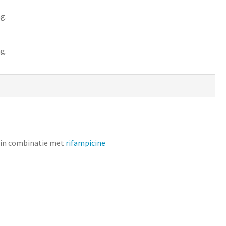
ag.
ag.
. in combinatie met
rifampicine