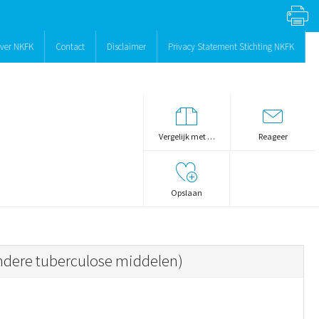
ver NKFK
Contact
Disclaimer
Privacy Statement Stichting NKFK
Vergelijk met …
Reageer
Opslaan
ndere tuberculose middelen)