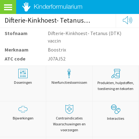
Difterie-Kinkhoest- Tetanus (DTK) vaccin
Stofnaam
Difterie-Kinkhoest- Tetanus (DTK)
vaccin
Merknaam
Boostrix
ATC code
J07AJ52
Doseringen
Nierfunctiestoornissen
Produkten, hulpstoffen,
toediening en tekorten
Bijwerkingen
Contraindicaties
Interacties
Waarschuwingen en
voorzorgen