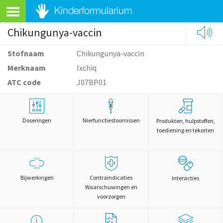
Chikungunya-vaccin
Stofnaam
Chikungunya-vaccin
Merknaam
Ixchiq
ATC code
J07BP01
Doseringen
Nierfunctiestoornissen
Produkten, hulpstoffen,
toediening en tekorten
Bijwerkingen
Contraindicaties
Interacties
Waarschuwingen en
voorzorgen