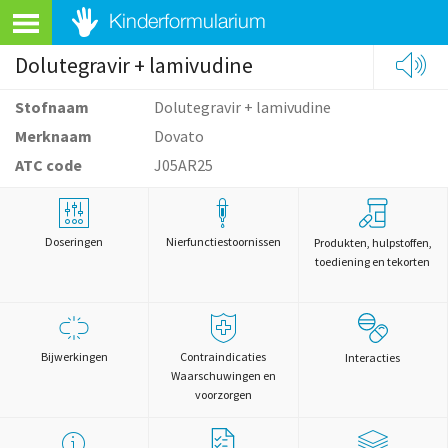
Dolutegravir + lamivudine
Stofnaam
Dolutegravir + lamivudine
Merknaam
Dovato
ATC code
J05AR25
Doseringen
Nierfunctiestoornissen
Produkten, hulpstoffen,
toediening en tekorten
Bijwerkingen
Contraindicaties
Interacties
Waarschuwingen en
voorzorgen