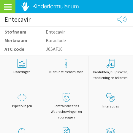
Entecavir
Stofnaam
Entecavir
Merknaam
Baraclude
ATC code
J05AF10
Doseringen
Nierfunctiestoornissen
Produkten, hulpstoffen,
toediening en tekorten
Bijwerkingen
Contraindicaties
Interacties
Waarschuwingen en
voorzorgen