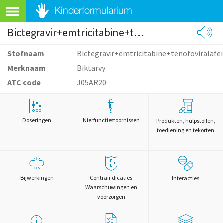
Bictegravir+emtricitabine+tenofoviralafenamide
Stofnaam
Bictegravir+emtricitabine+tenofoviralaf
Merknaam
Biktarvy
ATC code
J05AR20
Doseringen
Nierfunctiestoornissen
Produkten, hulpstoffen,
toediening en tekorten
Bijwerkingen
Contraindicaties
Interacties
Waarschuwingen en
voorzorgen