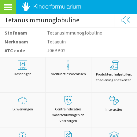
Tetanusimmunoglobuline
Stofnaam
Tetanusimmunoglobuline
Merknaam
Tetaquin
ATC code
J06BB02
Doseringen
Nierfunctiestoornissen
Produkten, hulpstoffen,
toediening en tekorten
Bijwerkingen
Contraindicaties
Interacties
Waarschuwingen en
voorzorgen