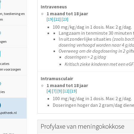
Intraveneus
1 maand tot 18 jaar
en, toediening en
[19]
[22]
[23]
en
100
mg/kg/dag
in 1 dosis
. Max: 2 g/dag.
Langzaam in tenminste 30 minuten 
In uitzonderlijke situaties
(zoals bact
ngen
dosering verhoogd worden naar 4 g/d
Overweeg om de dagdosering in 2 giften
doseringen > 2 g/dag
Kritisch zieke kinderen met een eG
caties
en voorzorgen
Intramusculair
1 maand tot 18 jaar
[4]
[7]
[9]
[12]
[19]
ties
100
mg/kg/dag
in 1 dosis
. Max: 2 g/dag.
Doseringen hoger dan 2 gram/dag diene
Apotheek.nl
Profylaxe van meningokokkose