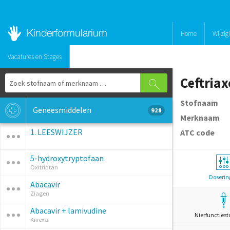
Home
Wijzig
Vacatures en Stages
Ceftria
Stofnaam
Geneesmiddelen
928
Merknaam
1. LEESWIJZER
ATC code
5-hydroxytryptofaan
Oxitriptan
Doserin
Abacavir
Ziagen
Abacavir + lamivudine
Nierfunctiest
Kivexa