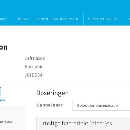
ingen
Nieuws
AANVULLENDE INFORMATIE
VERANTWOORDING
O
xon
Ceftriaxon
Rocephin
J01DD04
Doseringen
gen
Ga snel naar:
Ernstige bacteriele infecties
oornissen