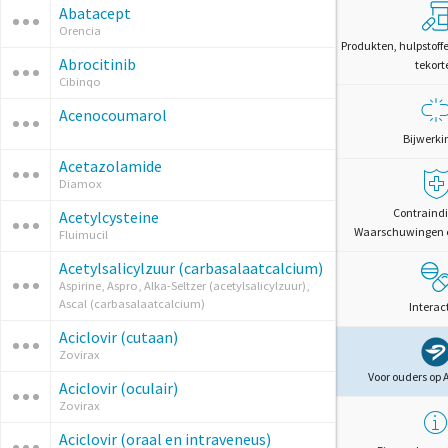
Abatacept
Orencia
Produkten, hulpstoff
Abrocitinib
tekort
Cibinqo
Acenocoumarol
Bijwerki
Acetazolamide
Diamox
Contraindi
Acetylcysteine
Waarschuwingen 
Fluimucil
Acetylsalicylzuur (carbasalaatcalcium)
Aspirine, Aspro, Alka-Seltzer (acetylsalicylzuur),
Ascal (carbasalaatcalcium)
Interac
Aciclovir (cutaan)
Zovirax
Voor ouders op 
Aciclovir (oculair)
Zovirax
Aciclovir (oraal en intraveneus)