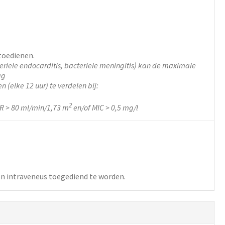
toedienen.
eriele endocarditis, bacteriele meningitis) kan de maximale
ag
 (elke 12 uur) te verdelen bij:
2
FR > 80 ml/min/1,73 m
en/of MIC > 0,5 mg/l
n intraveneus toegediend te worden.