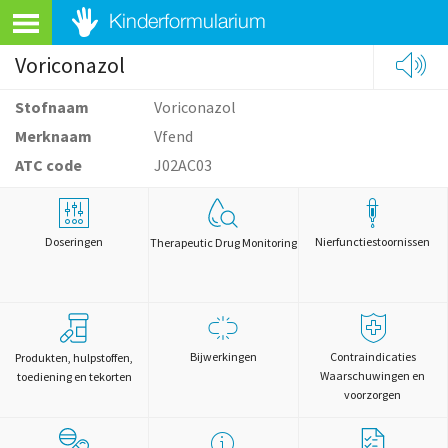
Voriconazol
Stofnaam
Voriconazol
Merknaam
Vfend
ATC code
J02AC03
Doseringen
Nierfunctiestoornissen
Therapeutic Drug Monitoring
Bijwerkingen
Contraindicaties
Produkten, hulpstoffen,
Waarschuwingen en
toediening en tekorten
voorzorgen