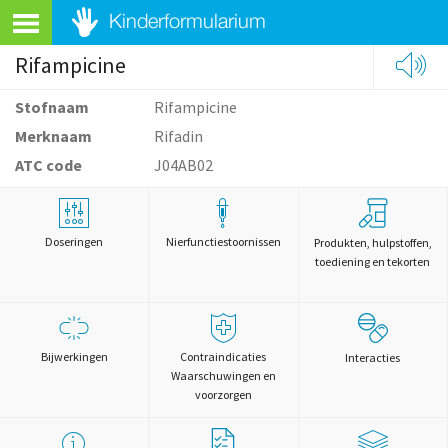
Rifampicine
Stofnaam
Rifampicine
Merknaam
Rifadin
ATC code
J04AB02
Doseringen
Nierfunctiestoornissen
Produkten, hulpstoffen,
toediening en tekorten
Bijwerkingen
Contraindicaties
Interacties
Waarschuwingen en
voorzorgen