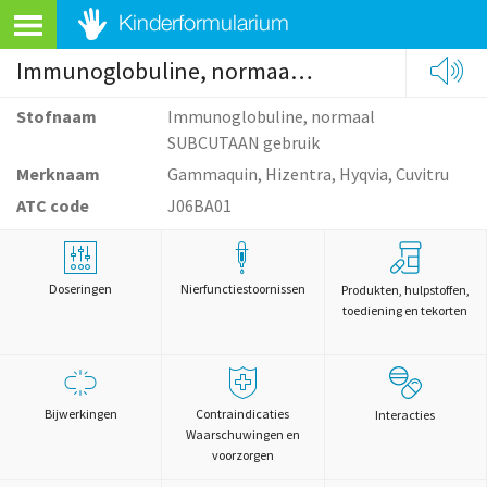
Immunoglobuline, normaal SUBCUTAAN gebruik
Stofnaam
Immunoglobuline, normaal
SUBCUTAAN gebruik
Merknaam
Gammaquin, Hizentra, Hyqvia, Cuvitru
ATC code
J06BA01
Doseringen
Nierfunctiestoornissen
Produkten, hulpstoffen,
toediening en tekorten
Bijwerkingen
Contraindicaties
Interacties
Waarschuwingen en
voorzorgen