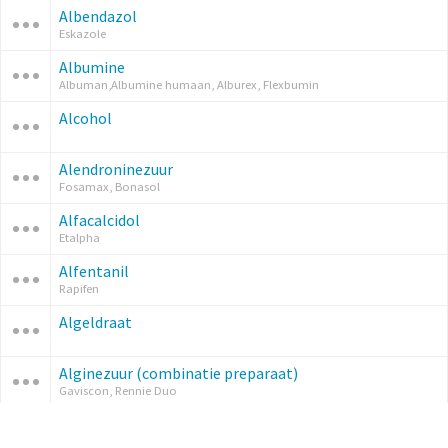
Albendazol
Eskazole
Albumine
Albuman,Albumine humaan, Alburex, Flexbumin
Alcohol
Alendroninezuur
Fosamax, Bonasol
Alfacalcidol
Etalpha
Alfentanil
Rapifen
Algeldraat
Alginezuur (combinatie preparaat)
Gaviscon, Rennie Duo
Alglucosidase alfa
Myozyme