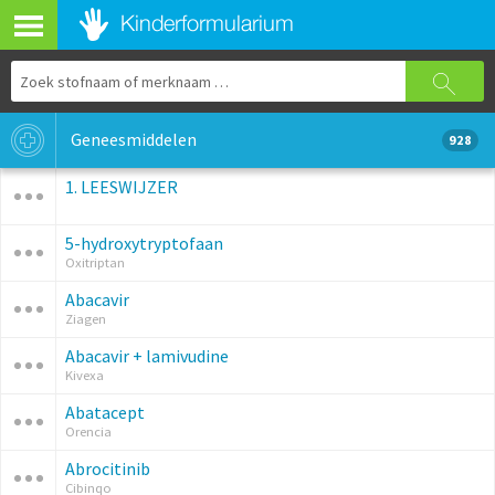
Geneesmiddelen
928
1. LEESWIJZER
5-hydroxytryptofaan
Oxitriptan
Abacavir
Ziagen
Abacavir + lamivudine
Kivexa
Abatacept
Orencia
Abrocitinib
Cibinqo