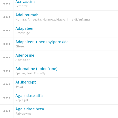
Acrivastine
Semprex
Adalimumab
Humira, Amgevita, Hyrimoz, Idacio, Imraldi, Yuflyma
Adapaleen
Differin gel
Adapaleen + benzoylperoxide
Effezel
Adenosine
Adenocor
Adrenaline (epinefrine)
Epipen, Jext, Eurneffy
Aflibercept
Eylea
Agalsidase alfa
Replagal
Agalsidase beta
Fabrazyme