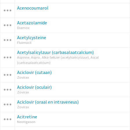
Acenocoumarol
Acetazolamide
Diamox
Acetylcysteine
Fluimucil
Acetylsalicylzuur (carbasalaatcalcium)
Aspirine, Aspro, Alka-Seltzer (acetylsalicylzuur), Ascal
(carbasalaatcalcium)
Aciclovir (cutaan)
Zovirax
Aciclovir (oculair)
Zovirax
Aciclovir (oraal en intraveneus)
Zovirax
Acitretine
Neotigason