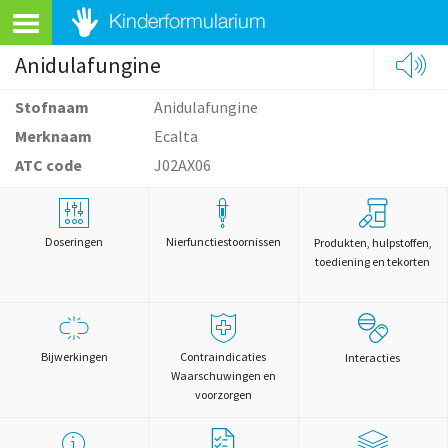
Anidulafungine
Stofnaam
Anidulafungine
Merknaam
Ecalta
ATC code
J02AX06
Doseringen
Nierfunctiestoornissen
Produkten, hulpstoffen,
toediening en tekorten
Bijwerkingen
Contraindicaties
Interacties
Waarschuwingen en
voorzorgen