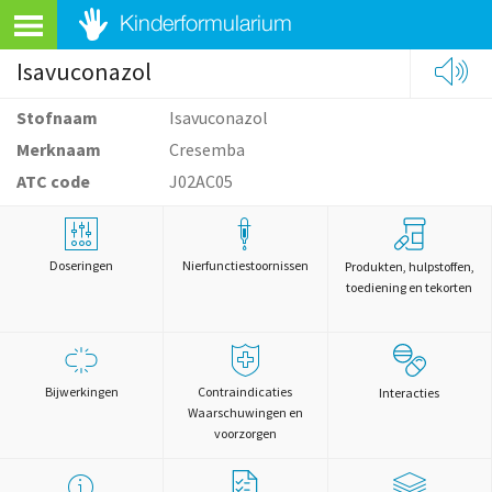
Isavuconazol
Stofnaam
Isavuconazol
Merknaam
Cresemba
ATC code
J02AC05
Doseringen
Nierfunctiestoornissen
Produkten, hulpstoffen,
toediening en tekorten
Bijwerkingen
Contraindicaties
Interacties
Waarschuwingen en
voorzorgen