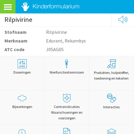
Rilpivirine
Stofnaam
Rilpivirine
Merknaam
Edurant, Rekambys
ATC code
J05AG05
Doseringen
Nierfunctiestoornissen
Produkten, hulpstoffen,
toediening en tekorten
Bijwerkingen
Contraindicaties
Interacties
Waarschuwingen en
voorzorgen