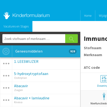
Home
Wijzig
Vacatures en Stages
Immunog
Stofnaam
Geneesmiddelen
928
Merknaam
1. LEESWIJZER
ATC code
5-hydroxytryptofaan
Oxitriptan
Abacavir
Doserin
Ziagen
Abacavir + lamivudine
Kivexa
Nierfunctiest