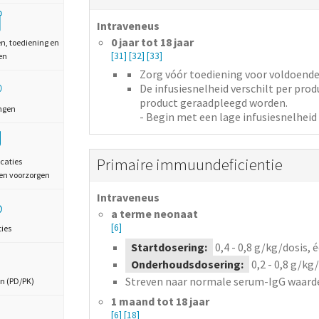
Intraveneus
0 jaar tot 18 jaar
en, toediening en
[31]
[32]
[33]
en
Zorg vóór toediening voor voldoende 
De infusiesnelheid verschilt per pro
product geraadpleegd worden.
ngen
- Begin met een lage infusiesnelheid 
Primaire immuundeficientie
caties
en voorzorgen
Intraveneus
a terme neonaat
[6]
ties
Startdosering:
0,4 - 0,8
g/kg/dosis,
é
Onderhoudsdosering:
0,2 - 0,8
g/kg/
Streven naar normale serum-IgG waarden 
n (PD/PK)
1 maand tot 18 jaar
[6]
[18]