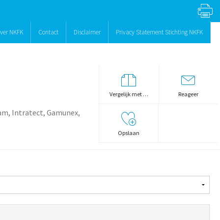
ver NKFK
Contact
Disclaimer
Privacy Statement Stichting NKFK
Vergelijk met …
Reageer
m, Intratect, Gamunex,
Opslaan