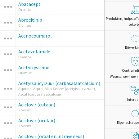
Abatacept
Orencia
Produkten, hulpstoff
Abrocitinib
tekort
Cibinqo
Acenocoumarol
Bijwerki
Acetazolamide
Diamox
Acetylcysteine
Contraindi
Fluimucil
Waarschuwingen 
Acetylsalicylzuur (carbasalaatcalcium)
Aspirine, Aspro, Alka-Seltzer (acetylsalicylzuur),
Ascal (carbasalaatcalcium)
Interac
Aciclovir (cutaan)
Zovirax
Aciclovir (oculair)
Eigenschappe
Zovirax
Aciclovir (oraal en intraveneus)