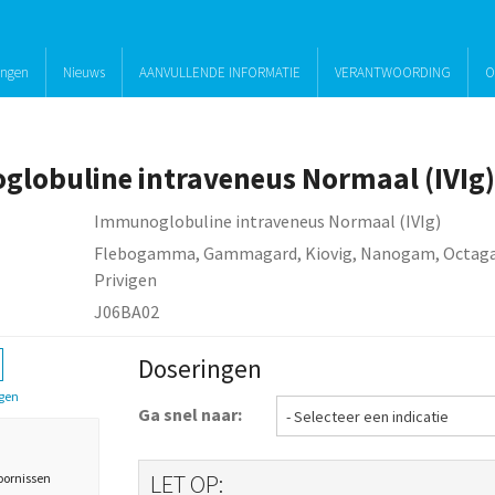
ingen
Nieuws
AANVULLENDE INFORMATIE
VERANTWOORDING
O
lobuline intraveneus Normaal (IVIg)
Immunoglobuline intraveneus Normaal (IVIg)
Flebogamma, Gammagard, Kiovig, Nanogam, Octaga
Privigen
J06BA02
Doseringen
gen
Ga snel naar:
LET OP:
oornissen