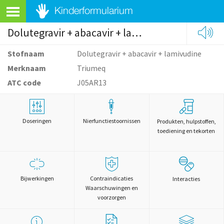
Dolutegravir + abacavir + lamivudine
Stofnaam
Dolutegravir + abacavir + lamivudine
Merknaam
Triumeq
ATC code
J05AR13
Doseringen
Nierfunctiestoornissen
Produkten, hulpstoffen,
toediening en tekorten
Bijwerkingen
Contraindicaties
Interacties
Waarschuwingen en
voorzorgen