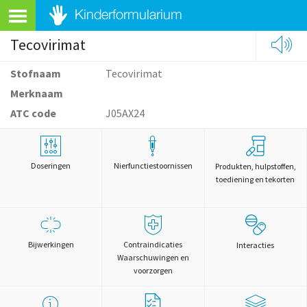
Tecovirimat
Stofnaam
Tecovirimat
Merknaam
ATC code
J05AX24
Doseringen
Nierfunctiestoornissen
Produkten, hulpstoffen,
toediening en tekorten
Bijwerkingen
Contraindicaties
Interacties
Waarschuwingen en
voorzorgen