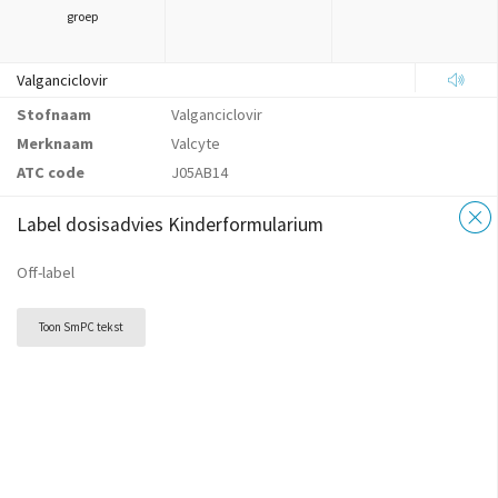
groep
Valganciclovir
Stofnaam
Valganciclovir
Merknaam
Valcyte
ATC code
J05AB14
Label dosisadvies Kinderformularium
Off-label
Toon SmPC tekst