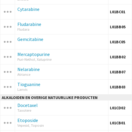
Cytarabine
L01BC01
Fludarabine
L01BB05
Fludara
Gemcitabine
L01BC05
Mercaptopurine
L01BB02
Puri-Nethol, Xaluprine
Nelarabine
L01BB07
Atriance
Tioguanine
L01BB03
Lanvis
ALKALOIDEN EN OVERIGE NATUURLIJKE PRODUCTEN
Docetaxel
L01CD02
Taxotere
Etoposide
L01CB01
Vepesid, Toposin