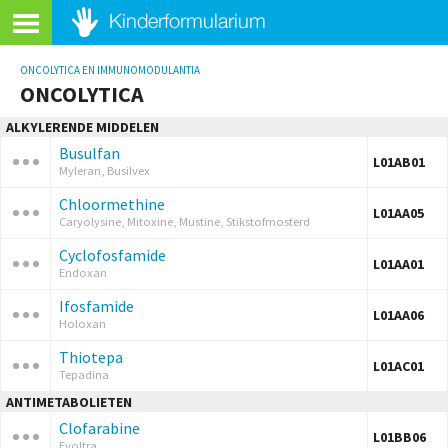
ONCOLYTICA EN IMMUNOMODULANTIA
ONCOLYTICA
ALKYLERENDE MIDDELEN
Busulfan
L01AB01
Myleran, Busilvex
Chloormethine
L01AA05
Caryolysine, Mitoxine, Mustine, Stikstofmosterd
Cyclofosfamide
L01AA01
Endoxan
Ifosfamide
L01AA06
Holoxan
Thiotepa
L01AC01
Tepadina
ANTIMETABOLIETEN
Clofarabine
L01BB06
Evoltra