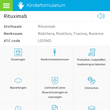
Rituximab
Stofnaam
Rituximab
Merknaam
Mabthera, Rixathon, Truxima, Ruxience
ATC code
L01FA01
Doseringen
Nierfunctiestoornissen
Produkten, hulpstoffen,
toediening en tekorten
Bijwerkingen
Contraindicaties
Interacties
Waarschuwingen en
voorzorgen