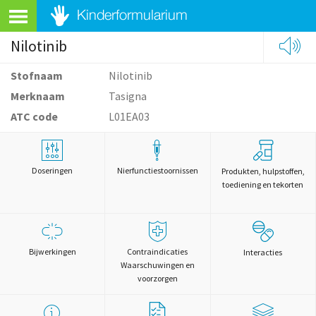
Nilotinib
Stofnaam
Nilotinib
Merknaam
Tasigna
ATC code
L01EA03
Doseringen
Nierfunctiestoornissen
Produkten, hulpstoffen,
toediening en tekorten
Bijwerkingen
Contraindicaties
Interacties
Waarschuwingen en
voorzorgen