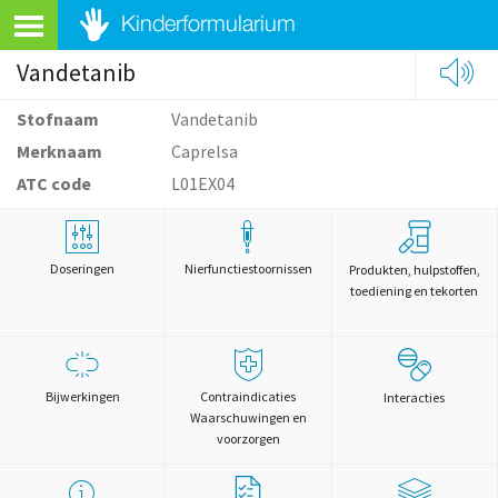
Vandetanib
Stofnaam
Vandetanib
Merknaam
Caprelsa
ATC code
L01EX04
Doseringen
Nierfunctiestoornissen
Produkten, hulpstoffen,
toediening en tekorten
Bijwerkingen
Contraindicaties
Interacties
Waarschuwingen en
voorzorgen