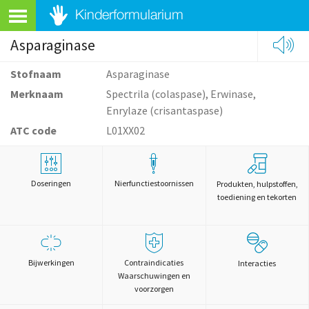
Asparaginase
Stofnaam
Asparaginase
Merknaam
Spectrila (colaspase), Erwinase,
Enrylaze (crisantaspase)
ATC code
L01XX02
Doseringen
Nierfunctiestoornissen
Produkten, hulpstoffen,
toediening en tekorten
Bijwerkingen
Contraindicaties
Interacties
Waarschuwingen en
voorzorgen