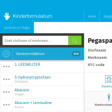
Home
Wijzig
Vacatures en Stages
Pegaspa
Stofnaam
Geneesmiddelen
928
Merknaam
1. LEESWIJZER
ATC code
5-hydroxytryptofaan
Oxitriptan
Doserin
Abacavir
Ziagen
Abacavir + lamivudine
Nierfunctiest
Kivexa