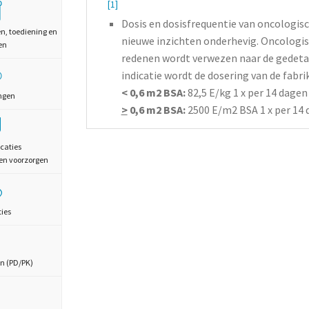
[1]
Dosis en dosisfrequentie van oncologisc
en, toediening en
nieuwe inzichten onderhevig. Oncologis
en
redenen wordt verwezen naar de gedetai
indicatie wordt de dosering van de fabr
< 0,6 m2 BSA:
82,5 E/kg 1 x per 14 dagen
ngen
>
0,6 m2 BSA:
2500 E/m2 BSA 1 x per 14
caties
en voorzorgen
ties
n (PD/PK)