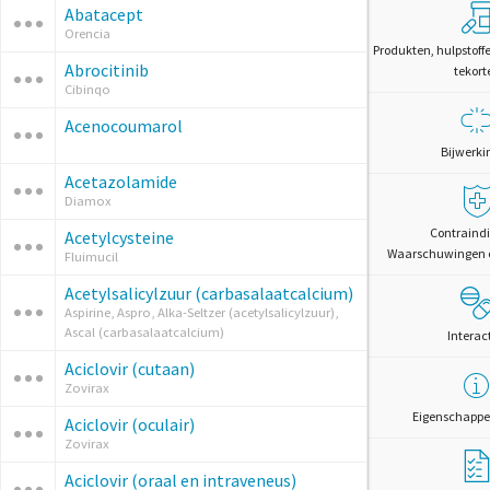
Abatacept
Orencia
Produkten, hulpstoff
Abrocitinib
tekort
Cibinqo
Acenocoumarol
Bijwerki
Acetazolamide
Diamox
Contraindi
Acetylcysteine
Waarschuwingen 
Fluimucil
Acetylsalicylzuur (carbasalaatcalcium)
Aspirine, Aspro, Alka-Seltzer (acetylsalicylzuur),
Ascal (carbasalaatcalcium)
Interac
Aciclovir (cutaan)
Zovirax
Eigenschappe
Aciclovir (oculair)
Zovirax
Aciclovir (oraal en intraveneus)