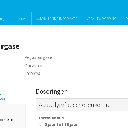
ingen
Nieuws
AANVULLENDE INFORMATIE
VERANTWOORDING
O
rgase
Pegaspargase
Oncaspar
L01XX24
Doseringen
gen
Acute lymfatische leukemie
Intraveneus
oornissen
0 jaar tot 18 jaar