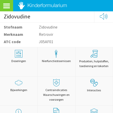
Zidovudine
Stofnaam
Zidovudine
Merknaam
Retrovir
ATC code
J05AF01
Doseringen
Nierfunctiestoornissen
Produkten, hulpstoffen,
toediening en tekorten
Bijwerkingen
Contraindicaties
Interacties
Waarschuwingen en
voorzorgen