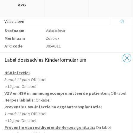
groep
Valaciclovir
Stofnaam
Valaciclovir
Merknaam
Zelitrex
ATC code
J05AB11
Label dosisadvies Kinderformularium
HSV infectie:
3 mnd-11 jaar
: Off-label
≥ 12 jaar
: On-label
VZV en HSV in immuungecompromitteerde patienten:
Off-label
Herpes labialis:
On-label
Preventie CMV-infectie na orgaantransplantatie:
1 mnd-11 jaar
: Off-label
≥ 12 jaar
: On-label
Preventie van recidiverende Herpes genitalis:
On-label