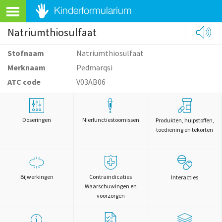
Natriumthiosulfaat
Stofnaam
Natriumthiosulfaat
Merknaam
Pedmarqsi
ATC code
V03AB06
Doseringen
Nierfunctiestoornissen
Produkten, hulpstoffen,
toediening en tekorten
Bijwerkingen
Contraindicaties
Interacties
Waarschuwingen en
voorzorgen