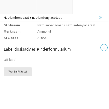
Natriumbenzoaat + natriumfenylacetaat
Stofnaam
Natriumbenzoaat + natriumfenylacetaat
Merknaam
Ammonul
ATC code
A16AX
Label dosisadvies Kinderformularium
Off-label
Toon SmPC tekst