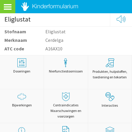
Eliglustat
Stofnaam
Eliglustat
Merknaam
Cerdelga
ATC code
A16AX10
Doseringen
Nierfunctiestoornissen
Produkten, hulpstoffen,
toediening en tekorten
Bijwerkingen
Contraindicaties
Interacties
Waarschuwingen en
voorzorgen