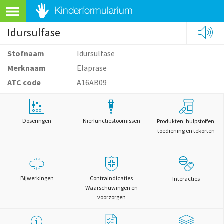
Idursulfase
Stofnaam
Idursulfase
Merknaam
Elaprase
ATC code
A16AB09
Doseringen
Nierfunctiestoornissen
Produkten, hulpstoffen,
toediening en tekorten
Bijwerkingen
Contraindicaties
Interacties
Waarschuwingen en
voorzorgen