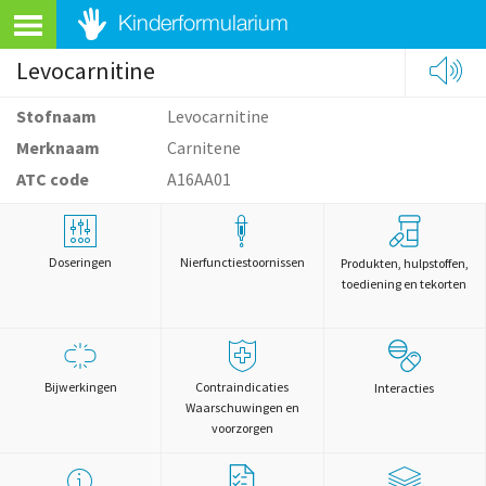
Levocarnitine
Stofnaam
Levocarnitine
Merknaam
Carnitene
ATC code
A16AA01
Doseringen
Nierfunctiestoornissen
Produkten, hulpstoffen,
toediening en tekorten
Bijwerkingen
Contraindicaties
Interacties
Waarschuwingen en
voorzorgen