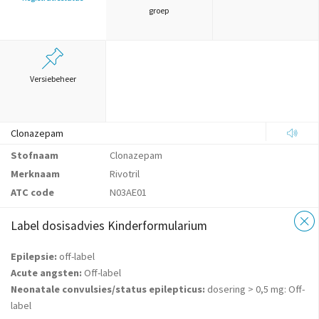
groep
Versiebeheer
Clonazepam
Stofnaam
Clonazepam
Merknaam
Rivotril
ATC code
N03AE01
Label dosisadvies Kinderformularium
Epilepsie:
off-label
Acute angsten:
Off-label
Neonatale convulsies/status epilepticus:
dosering > 0,5 mg: Off-
label