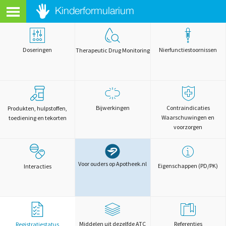
Doseringen
Nierfunctiestoornissen
Therapeutic Drug Monitoring
Bijwerkingen
Contraindicaties
Produkten, hulpstoffen,
Waarschuwingen en
toediening en tekorten
voorzorgen
Voor ouders op Apotheek.nl
Eigenschappen (PD/PK)
Interacties
Middelen uit dezelfde ATC
Referenties
Registratiestatus