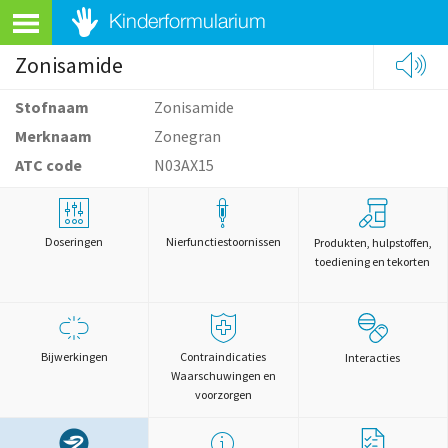
Zonisamide
Stofnaam
Zonisamide
Merknaam
Zonegran
ATC code
N03AX15
Doseringen
Nierfunctiestoornissen
Produkten, hulpstoffen,
toediening en tekorten
Bijwerkingen
Contraindicaties
Interacties
Waarschuwingen en
voorzorgen