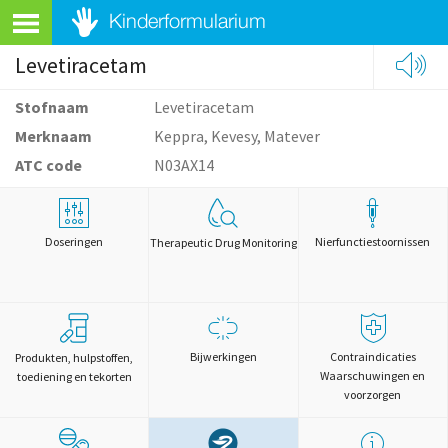
Levetiracetam
Stofnaam
Levetiracetam
Merknaam
Keppra, Kevesy, Matever
ATC code
N03AX14
Doseringen
Nierfunctiestoornissen
Therapeutic Drug Monitoring
Bijwerkingen
Contraindicaties
Produkten, hulpstoffen,
Waarschuwingen en
toediening en tekorten
voorzorgen