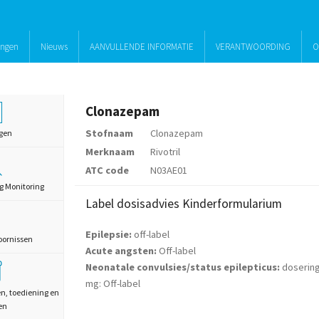
ingen
Nieuws
AANVULLENDE INFORMATIE
VERANTWOORDING
O
Clonazepam
Stofnaam
Clonazepam
gen
Merknaam
Rivotril
ATC code
N03AE01
g Monitoring
Label dosisadvies Kinderformularium
Epilepsie:
off-label
oornissen
Acute angsten:
Off-label
Neonatale convulsies/status epilepticus:
dosering
mg: Off-label
en, toediening en
en