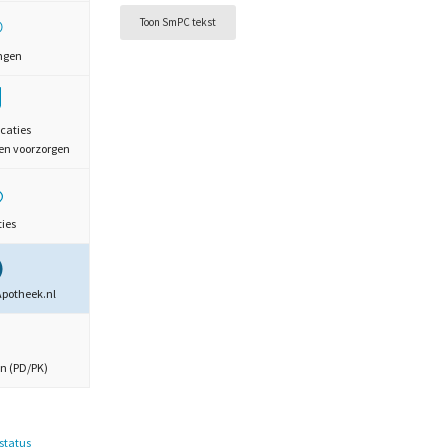
Toon SmPC tekst
ngen
caties
en voorzorgen
ties
Apotheek.nl
n (PD/PK)
estatus