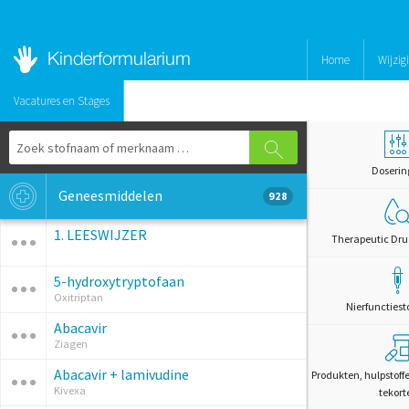
Home
Wijzig
Vacatures en Stages
Doserin
Geneesmiddelen
928
1. LEESWIJZER
Therapeutic Dru
5-hydroxytryptofaan
Oxitriptan
Nierfunctiest
Abacavir
Ziagen
Abacavir + lamivudine
Produkten, hulpstoff
Kivexa
tekort