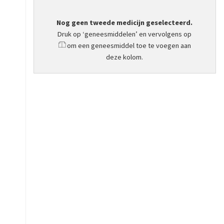
Nog geen tweede medicijn geselecteerd.
Druk op ‘geneesmiddelen’ en vervolgens op
om een geneesmiddel toe te voegen aan
deze kolom.