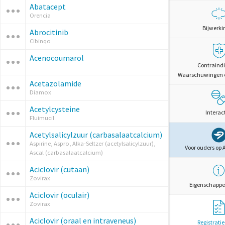
Abatacept
Orencia
Bijwerki
Abrocitinib
Cibinqo
Acenocoumarol
Contraindi
Waarschuwingen 
Acetazolamide
Diamox
Acetylcysteine
Interac
Fluimucil
Acetylsalicylzuur (carbasalaatcalcium)
Aspirine, Aspro, Alka-Seltzer (acetylsalicylzuur),
Voor ouders op 
Ascal (carbasalaatcalcium)
Aciclovir (cutaan)
Zovirax
Eigenschappe
Aciclovir (oculair)
Zovirax
Aciclovir (oraal en intraveneus)
Registrati