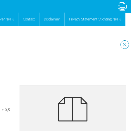
ver NKFK
Contact
Disclaimer
Privacy Statement Stichting NKFK
 > 0,5