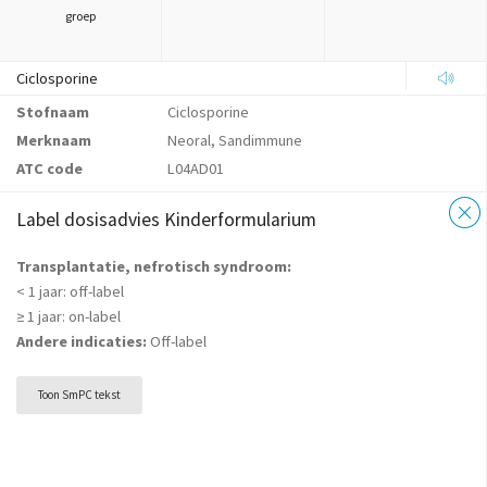
groep
Ciclosporine
Stofnaam
Ciclosporine
Merknaam
Neoral, Sandimmune
ATC code
L04AD01
Label dosisadvies Kinderformularium
Transplantatie, nefrotisch syndroom:
< 1 jaar: off-label
≥ 1 jaar: on-label
Andere indicaties:
Off-label
Toon SmPC tekst