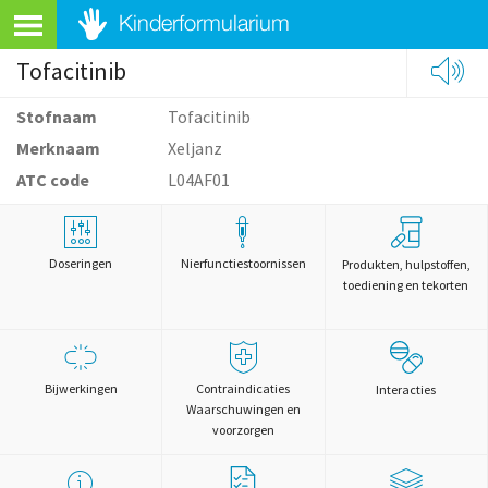
Tofacitinib
Stofnaam
Tofacitinib
Merknaam
Xeljanz
ATC code
L04AF01
Doseringen
Nierfunctiestoornissen
Produkten, hulpstoffen,
toediening en tekorten
Bijwerkingen
Contraindicaties
Interacties
Waarschuwingen en
voorzorgen