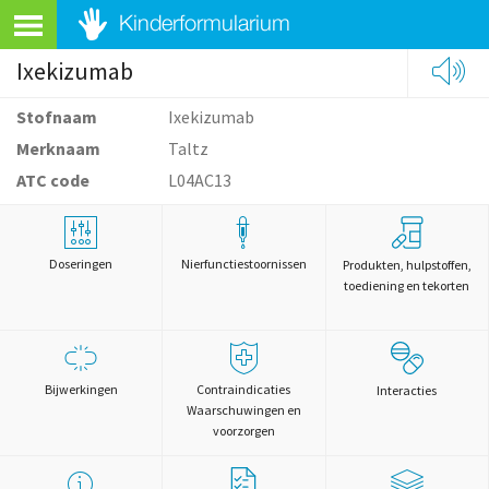
Ixekizumab
Stofnaam
Ixekizumab
Merknaam
Taltz
ATC code
L04AC13
Doseringen
Nierfunctiestoornissen
Produkten, hulpstoffen,
toediening en tekorten
Bijwerkingen
Contraindicaties
Interacties
Waarschuwingen en
voorzorgen