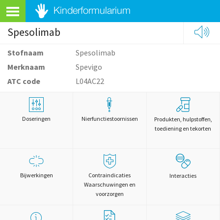
Spesolimab
Stofnaam
Spesolimab
Merknaam
Spevigo
ATC code
L04AC22
Doseringen
Nierfunctiestoornissen
Produkten, hulpstoffen,
toediening en tekorten
Bijwerkingen
Contraindicaties
Interacties
Waarschuwingen en
voorzorgen